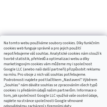
Na tomto webu používáme soubory cookies. Díky funkčním
cookies web funguje správně a pro jejich použití
nepotřebujeme váš souhlas. Analytické cookies nám slouží k
tvorbě statistik, přehledů a optimalizaci webu a díky
Sledovat na Instagramu
marketingovým cookies vám můžeme my i společnost
Google LLC (anebo naši další partneři) přizpůsobit reklamu
na míru. Pro oboje z nich váš souhlas potřebujeme.
Odebírat newsletter
Podrobnosti najdete pod tlačítkem „Nastavení". Výběrem
Vložte svůj e-mail a my vám budeme zasílat informace o nových
„Souhlas" nám dáváte souhlas se zpracováním všech typů
produktech na našem e-shopu.
cookies i s předáním údajů našim partnerům. Informace o
tom, jak společnost Google LLC využívá vaše osobní údaje,
E-mail
najdete na stránce společnosti Google věnované
odpovědnému zacházení s firemními daty