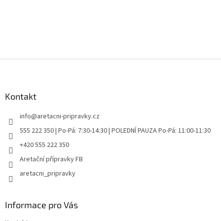
Z
á
p
a
Kontakt
t
info
@
aretacni-pripravky.cz
í
555 222 350 | Po-Pá: 7:30-14:30 | POLEDNÍ PAUZA Po-Pá: 11:00-11:30
+420 555 222 350
Aretační přípravky FB
aretacni_pripravky
Informace pro Vás