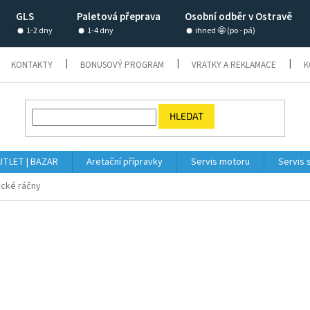
GLS
Paletová přeprava
Osobní odběr v Ostravě
1-2 dny
1-4 dny
ihned 🤩 (po - pá)
KONTAKTY
BONUSOVÝ PROGRAM
VRATKY A REKLAMACE
K
HLEDAT
TLET | BAZAR
Aretační přípravky
Servis motoru
Servis 
cké ráčny