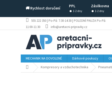
Přejít
PPL
Zásilkovna
na
🚚 Rychlost doručení
obsah
1-2 dny
1-2 dny
555 222 350 | Po-Pá: 7:30-14:30 | POLEDNÍ PAUZA Po-Pá:
11:00-11:30
info@aretacni-pripravky.cz
MECHANIK NA DOVOLENÉ
Dárkové poukazy
OU
Domů
Kompresory a vzduchotechnika
Pneumati