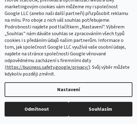
tvorbě statistik, přehledů a optimalizaci webu a díky
Sledovat na Instagramu
marketingovým cookies vám můžeme my i společnost
Google LLC (anebo naši další partneři) přizpůsobit reklamu
na míru. Pro oboje z nich váš souhlas potřebujeme.
Odebírat newsletter
Podrobnosti najdete pod tlačítkem „Nastavení". Výběrem
Vložte svůj e-mail a my vám budeme zasílat informace o nových
„Souhlas" nám dáváte souhlas se zpracováním všech typů
produktech na našem e-shopu.
cookies i s předáním údajů našim partnerům. Informace o
tom, jak společnost Google LLC využívá vaše osobní údaje,
E-mail
najdete na stránce společnosti Google věnované
odpovědnému zacházení s firemními daty
Vložením e-mailu souhlasíte s
podmínkami ochrany osobních údajů
(
https://business.safety.google/privacy/
). Svůj výběr můžete
kdykoliv později změnit.
PŘIHLÁSIT SE
Nastavení
Vytvořil Shoptet Premium
Odmítnout
Souhlasím
Copyright 2026
Aretační přípravky
. Všechna práva vyhrazena.