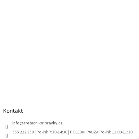
Z
á
p
a
Kontakt
t
info
@
aretacni-pripravky.cz
í
555 222 350 | Po-Pá: 7:30-14:30 | POLEDNÍ PAUZA Po-Pá: 11:00-11:30