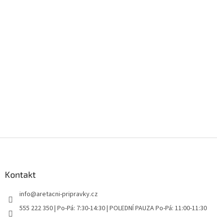
Z
á
p
a
Kontakt
t
info
@
aretacni-pripravky.cz
í
555 222 350 | Po-Pá: 7:30-14:30 | POLEDNÍ PAUZA Po-Pá: 11:00-11:30