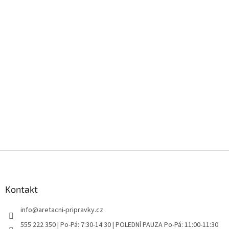
Z
á
p
a
Kontakt
t
info
@
aretacni-pripravky.cz
í
555 222 350 | Po-Pá: 7:30-14:30 | POLEDNÍ PAUZA Po-Pá: 11:00-11:30