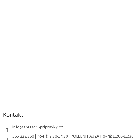
Z
á
p
a
Kontakt
t
info
@
aretacni-pripravky.cz
í
555 222 350 | Po-Pá: 7:30-14:30 | POLEDNÍ PAUZA Po-Pá: 11:00-11:30