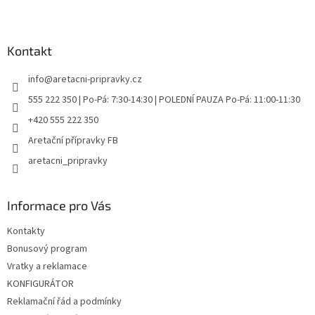
Z
á
p
a
Kontakt
t
info
@
aretacni-pripravky.cz
í
555 222 350 | Po-Pá: 7:30-14:30 | POLEDNÍ PAUZA Po-Pá: 11:00-11:30
+420 555 222 350
Aretační přípravky FB
aretacni_pripravky
Informace pro Vás
Kontakty
Bonusový program
Vratky a reklamace
KONFIGURÁTOR
Reklamační řád a podmínky