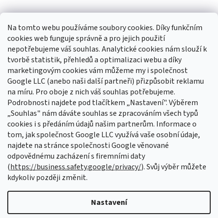
Na tomto webu používáme soubory cookies. Díky funkčním
cookies web funguje správně a pro jejich použití
nepotřebujeme váš souhlas. Analytické cookies nám slouží k
tvorbě statistik, přehledů a optimalizaci webu a díky
Sledovat na Instagramu
marketingovým cookies vám můžeme my i společnost
Google LLC (anebo naši další partneři) přizpůsobit reklamu
na míru. Pro oboje z nich váš souhlas potřebujeme.
Odebírat newsletter
Podrobnosti najdete pod tlačítkem „Nastavení". Výběrem
Vložte svůj e-mail a my vám budeme zasílat informace o nových
„Souhlas" nám dáváte souhlas se zpracováním všech typů
produktech na našem e-shopu.
cookies i s předáním údajů našim partnerům. Informace o
tom, jak společnost Google LLC využívá vaše osobní údaje,
E-mail
najdete na stránce společnosti Google věnované
odpovědnému zacházení s firemními daty
Vložením e-mailu souhlasíte s
podmínkami ochrany osobních údajů
(
https://business.safety.google/privacy/
). Svůj výběr můžete
kdykoliv později změnit.
PŘIHLÁSIT SE
Nastavení