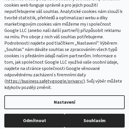
cookies web funguje správně a pro jejich použití
Sledovat na Instagramu
nepotřebujeme váš souhlas. Analytické cookies nám slouží k
tvorbě statistik, přehledů a optimalizaci webu a díky
Odebírat newsletter
marketingovým cookies vám můžeme my i společnost
Google LLC (anebo naši další partneři) přizpůsobit reklamu
Vložte svůj e-mail a my vám budeme zasílat informace o nových
na míru. Pro oboje z nich váš souhlas potřebujeme.
produktech na našem e-shopu.
Podrobnosti najdete pod tlačítkem „Nastavení". Výběrem
„Souhlas" nám dáváte souhlas se zpracováním všech typů
E-mail
cookies i s předáním údajů našim partnerům. Informace o
tom, jak společnost Google LLC využívá vaše osobní údaje,
Vložením e-mailu souhlasíte s
podmínkami ochrany osobních údajů
najdete na stránce společnosti Google věnované
odpovědnému zacházení s firemními daty
PŘIHLÁSIT SE
(
https://business.safety.google/privacy/
). Svůj výběr můžete
kdykoliv později změnit.
Nastavení
Vytvořil Shoptet Premium
Odmítnout
Souhlasím
Copyright 2026
Aretační přípravky
. Všechna práva vyhrazena.