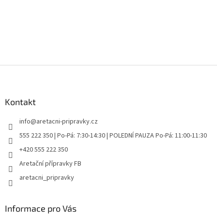
Z
á
p
a
Kontakt
t
info
@
aretacni-pripravky.cz
í
555 222 350 | Po-Pá: 7:30-14:30 | POLEDNÍ PAUZA Po-Pá: 11:00-11:30
+420 555 222 350
Aretační přípravky FB
aretacni_pripravky
Informace pro Vás