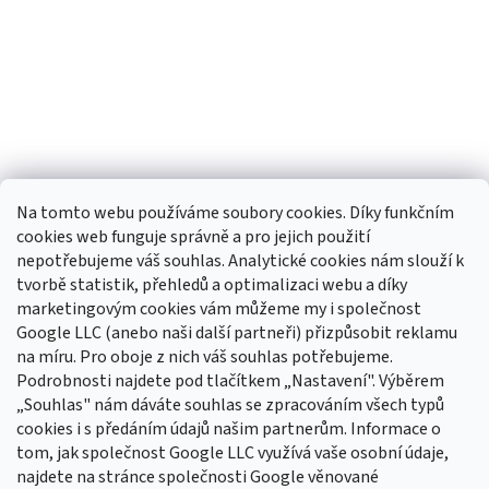
Na tomto webu používáme soubory cookies. Díky funkčním
cookies web funguje správně a pro jejich použití
nepotřebujeme váš souhlas. Analytické cookies nám slouží k
tvorbě statistik, přehledů a optimalizaci webu a díky
Sledovat na Instagramu
marketingovým cookies vám můžeme my i společnost
Google LLC (anebo naši další partneři) přizpůsobit reklamu
na míru. Pro oboje z nich váš souhlas potřebujeme.
Odebírat newsletter
Podrobnosti najdete pod tlačítkem „Nastavení". Výběrem
Vložte svůj e-mail a my vám budeme zasílat informace o nových
„Souhlas" nám dáváte souhlas se zpracováním všech typů
produktech na našem e-shopu.
cookies i s předáním údajů našim partnerům. Informace o
tom, jak společnost Google LLC využívá vaše osobní údaje,
E-mail
najdete na stránce společnosti Google věnované