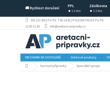
Přejít
PPL
Zásilkovna
na
🚚 Rychlost doručení
obsah
1-2 dny
1-2 dny
555 222 350 | Po-Pá: 7:30-14:30 | POLEDNÍ PAUZA Po-Pá:
11:00-11:30
info@aretacni-pripravky.cz
MECHANIK NA DOVOLENÉ
Dárkové poukazy
OU
Domů
Servisní přípravky
Speciální spreje