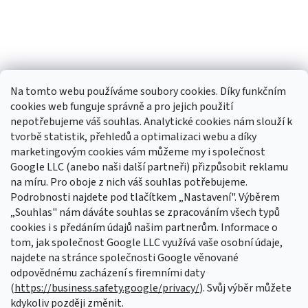
Na tomto webu používáme soubory cookies. Díky funkčním
cookies web funguje správně a pro jejich použití
Sledovat na Instagramu
nepotřebujeme váš souhlas. Analytické cookies nám slouží k
tvorbě statistik, přehledů a optimalizaci webu a díky
Odebírat newsletter
marketingovým cookies vám můžeme my i společnost
Google LLC (anebo naši další partneři) přizpůsobit reklamu
Vložte svůj e-mail a my vám budeme zasílat informace o nových
na míru. Pro oboje z nich váš souhlas potřebujeme.
produktech na našem e-shopu.
Podrobnosti najdete pod tlačítkem „Nastavení". Výběrem
„Souhlas" nám dáváte souhlas se zpracováním všech typů
E-mail
cookies i s předáním údajů našim partnerům. Informace o
tom, jak společnost Google LLC využívá vaše osobní údaje,
Vložením e-mailu souhlasíte s
podmínkami ochrany osobních údajů
najdete na stránce společnosti Google věnované
odpovědnému zacházení s firemními daty
PŘIHLÁSIT SE
(
https://business.safety.google/privacy/
). Svůj výběr můžete
kdykoliv později změnit.