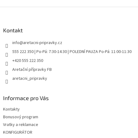
Z
á
p
a
Kontakt
t
info
@
aretacni-pripravky.cz
í
555 222 350 | Po-Pá: 7:30-14:30 | POLEDNÍ PAUZA Po-Pá: 11:00-11:30
+420 555 222 350
Aretační přípravky FB
aretacni_pripravky
Informace pro Vás
Kontakty
Bonusový program
Vratky a reklamace
KONFIGURÁTOR