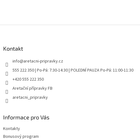
Z
á
p
a
Kontakt
t
info
@
aretacni-pripravky.cz
í
555 222 350 | Po-Pá: 7:30-14:30 | POLEDNÍ PAUZA Po-Pá: 11:00-11:30
+420 555 222 350
Aretační přípravky FB
aretacni_pripravky
Informace pro Vás
Kontakty
Bonusový program