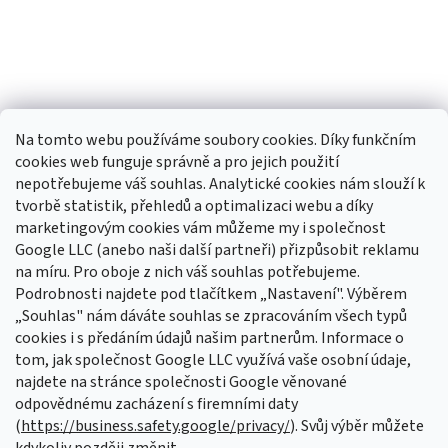
Na tomto webu používáme soubory cookies. Díky funkčním
cookies web funguje správně a pro jejich použití
nepotřebujeme váš souhlas. Analytické cookies nám slouží k
tvorbě statistik, přehledů a optimalizaci webu a díky
Sledovat na Instagramu
marketingovým cookies vám můžeme my i společnost
Google LLC (anebo naši další partneři) přizpůsobit reklamu
na míru. Pro oboje z nich váš souhlas potřebujeme.
Odebírat newsletter
Podrobnosti najdete pod tlačítkem „Nastavení". Výběrem
Vložte svůj e-mail a my vám budeme zasílat informace o nových
„Souhlas" nám dáváte souhlas se zpracováním všech typů
produktech na našem e-shopu.
cookies i s předáním údajů našim partnerům. Informace o
tom, jak společnost Google LLC využívá vaše osobní údaje,
E-mail
najdete na stránce společnosti Google věnované
odpovědnému zacházení s firemními daty
Vložením e-mailu souhlasíte s
podmínkami ochrany osobních údajů
(
https://business.safety.google/privacy/
). Svůj výběr můžete