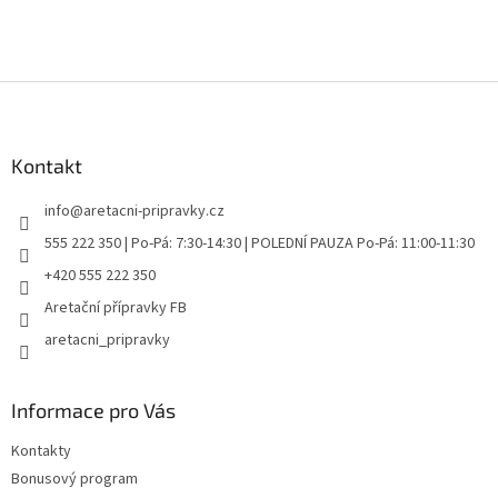
Z
á
p
a
Kontakt
t
info
@
aretacni-pripravky.cz
í
555 222 350 | Po-Pá: 7:30-14:30 | POLEDNÍ PAUZA Po-Pá: 11:00-11:30
+420 555 222 350
Aretační přípravky FB
aretacni_pripravky
Informace pro Vás
Kontakty
Bonusový program