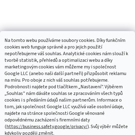
Na tomto webu používáme soubory cookies. Díky funkčním
cookies web funguje správně a pro jejich použití
nepotřebujeme váš souhlas. Analytické cookies nám slouží k
tvorbě statistik, přehledů a optimalizaci webu a díky
Sledovat na Instagramu
marketingovým cookies vám můžeme my i společnost
Google LLC (anebo naši další partneři) přizpůsobit reklamu
na míru. Pro oboje z nich váš souhlas potřebujeme.
Odebírat newsletter
Podrobnosti najdete pod tlačítkem „Nastavení". Výběrem
Vložte svůj e-mail a my vám budeme zasílat informace o nových
„Souhlas" nám dáváte souhlas se zpracováním všech typů
produktech na našem e-shopu.
cookies i s předáním údajů našim partnerům. Informace o
tom, jak společnost Google LLC využívá vaše osobní údaje,
E-mail
najdete na stránce společnosti Google věnované
odpovědnému zacházení s firemními daty
Vložením e-mailu souhlasíte s
podmínkami ochrany osobních údajů
(
https://business.safety.google/privacy/
). Svůj výběr můžete
kdykoliv později změnit.