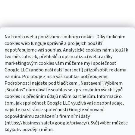
Na tomto webu používáme soubory cookies. Díky funkčním
cookies web funguje správně a pro jejich použití
nepotřebujeme váš souhlas. Analytické cookies nám slouží k
tvorbě statistik, přehledů a optimalizaci webu a díky
Sledovat na Instagramu
marketingovým cookies vám můžeme my i společnost
Google LLC (anebo naši další partneři) přizpůsobit reklamu
na míru. Pro oboje z nich váš souhlas potřebujeme.
Odebírat newsletter
Podrobnosti najdete pod tlačítkem „Nastavení". Výběrem
Vložte svůj e-mail a my vám budeme zasílat informace o nových
„Souhlas" nám dáváte souhlas se zpracováním všech typů
produktech na našem e-shopu.
cookies i s předáním údajů našim partnerům. Informace o
tom, jak společnost Google LLC využívá vaše osobní údaje,
E-mail
najdete na stránce společnosti Google věnované
odpovědnému zacházení s firemními daty
Vložením e-mailu souhlasíte s
podmínkami ochrany osobních údajů
(
https://business.safety.google/privacy/
). Svůj výběr můžete
kdykoliv později změnit.
PŘIHLÁSIT SE