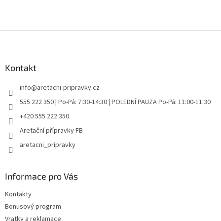
Z
á
p
a
Kontakt
t
info
@
aretacni-pripravky.cz
í
555 222 350 | Po-Pá: 7:30-14:30 | POLEDNÍ PAUZA Po-Pá: 11:00-11:30
+420 555 222 350
Aretační přípravky FB
aretacni_pripravky
Informace pro Vás
Kontakty
Bonusový program
Vratky a reklamace