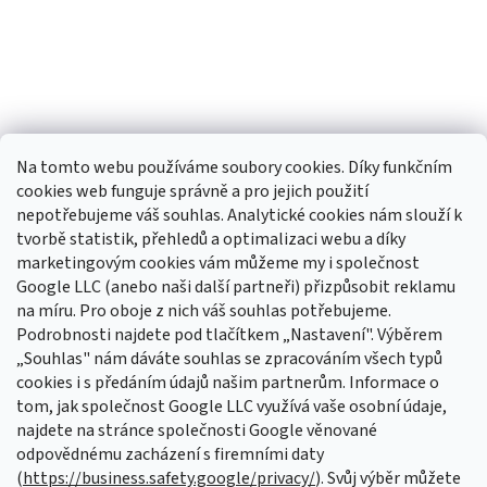
Na tomto webu používáme soubory cookies. Díky funkčním
cookies web funguje správně a pro jejich použití
nepotřebujeme váš souhlas. Analytické cookies nám slouží k
tvorbě statistik, přehledů a optimalizaci webu a díky
Sledovat na Instagramu
marketingovým cookies vám můžeme my i společnost
Google LLC (anebo naši další partneři) přizpůsobit reklamu
na míru. Pro oboje z nich váš souhlas potřebujeme.
Odebírat newsletter
Podrobnosti najdete pod tlačítkem „Nastavení". Výběrem
Vložte svůj e-mail a my vám budeme zasílat informace o nových
„Souhlas" nám dáváte souhlas se zpracováním všech typů
produktech na našem e-shopu.
cookies i s předáním údajů našim partnerům. Informace o
tom, jak společnost Google LLC využívá vaše osobní údaje,
E-mail
najdete na stránce společnosti Google věnované
odpovědnému zacházení s firemními daty
Vložením e-mailu souhlasíte s
podmínkami ochrany osobních údajů
(
https://business.safety.google/privacy/
). Svůj výběr můžete