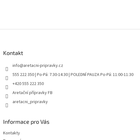
Z
á
p
a
Kontakt
t
info
@
aretacni-pripravky.cz
í
555 222 350 | Po-Pá: 7:30-14:30 | POLEDNÍ PAUZA Po-Pá: 11:00-11:30
+420 555 222 350
Aretační přípravky FB
aretacni_pripravky
Informace pro Vás
Kontakty