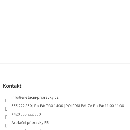
Z
á
p
a
Kontakt
t
info
@
aretacni-pripravky.cz
í
555 222 350 | Po-Pá: 7:30-14:30 | POLEDNÍ PAUZA Po-Pá: 11:00-11:30
+420 555 222 350
Aretační přípravky FB