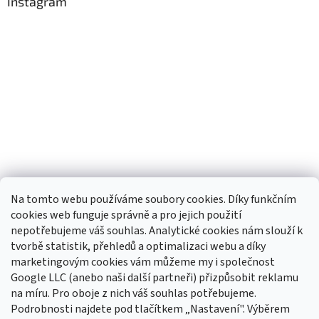
Instagram
Na tomto webu používáme soubory cookies. Díky funkčním
cookies web funguje správně a pro jejich použití
nepotřebujeme váš souhlas. Analytické cookies nám slouží k
tvorbě statistik, přehledů a optimalizaci webu a díky
Sledovat na Instagramu
marketingovým cookies vám můžeme my i společnost
Google LLC (anebo naši další partneři) přizpůsobit reklamu
na míru. Pro oboje z nich váš souhlas potřebujeme.
Odebírat newsletter
Podrobnosti najdete pod tlačítkem „Nastavení". Výběrem