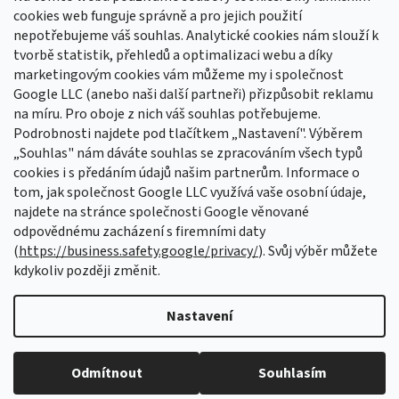
cookies web funguje správně a pro jejich použití
nepotřebujeme váš souhlas. Analytické cookies nám slouží k
tvorbě statistik, přehledů a optimalizaci webu a díky
Sledovat na Instagramu
marketingovým cookies vám můžeme my i společnost
Google LLC (anebo naši další partneři) přizpůsobit reklamu
na míru. Pro oboje z nich váš souhlas potřebujeme.
Odebírat newsletter
Podrobnosti najdete pod tlačítkem „Nastavení". Výběrem
Vložte svůj e-mail a my vám budeme zasílat informace o nových
„Souhlas" nám dáváte souhlas se zpracováním všech typů
produktech na našem e-shopu.
cookies i s předáním údajů našim partnerům. Informace o
tom, jak společnost Google LLC využívá vaše osobní údaje,
E-mail
najdete na stránce společnosti Google věnované
odpovědnému zacházení s firemními daty
Vložením e-mailu souhlasíte s
podmínkami ochrany osobních údajů
(
https://business.safety.google/privacy/
). Svůj výběr můžete
kdykoliv později změnit.
PŘIHLÁSIT SE
Nastavení
Vytvořil Shoptet Premium
Odmítnout
Souhlasím