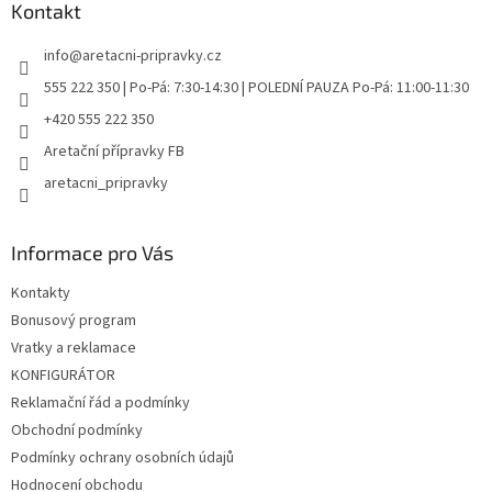
a
Kontakt
t
info
@
aretacni-pripravky.cz
í
555 222 350 | Po-Pá: 7:30-14:30 | POLEDNÍ PAUZA Po-Pá: 11:00-11:30
+420 555 222 350
Aretační přípravky FB
aretacni_pripravky
Informace pro Vás
Kontakty
Bonusový program
Vratky a reklamace
KONFIGURÁTOR
Reklamační řád a podmínky
Obchodní podmínky
Podmínky ochrany osobních údajů
Hodnocení obchodu