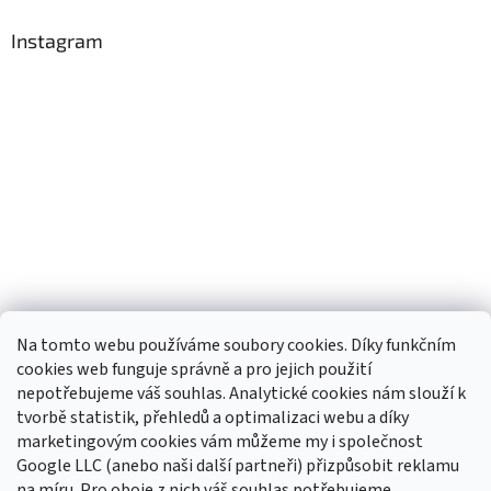
Instagram
Na tomto webu používáme soubory cookies. Díky funkčním
cookies web funguje správně a pro jejich použití
nepotřebujeme váš souhlas. Analytické cookies nám slouží k
tvorbě statistik, přehledů a optimalizaci webu a díky
Sledovat na Instagramu
marketingovým cookies vám můžeme my i společnost
Google LLC (anebo naši další partneři) přizpůsobit reklamu
na míru. Pro oboje z nich váš souhlas potřebujeme.