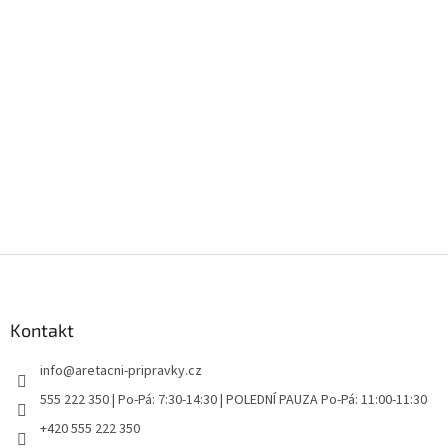
Z
á
p
a
Kontakt
t
info
@
aretacni-pripravky.cz
í
555 222 350 | Po-Pá: 7:30-14:30 | POLEDNÍ PAUZA Po-Pá: 11:00-11:30
+420 555 222 350