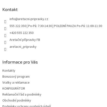
p
a
Kontakt
t
info
@
aretacni-pripravky.cz
í
555 222 350 | Po-Pá: 7:30-14:30 | POLEDNÍ PAUZA Po-Pá: 11:00-11:30
+420 555 222 350
Aretační přípravky FB
aretacni_pripravky
Informace pro Vás
Kontakty
Bonusový program
Vratky a reklamace
KONFIGURÁTOR
Reklamační řád a podmínky
Obchodní podmínky
Podmínky ochrany osobních údajů