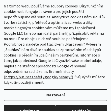
Na tomto webu používáme soubory cookies. Díky funkčním
cookies web funguje správně a pro jejich použití
nepotřebujeme váš souhlas. Analytické cookies nám slouží k
tvorbě statistik, přehledů a optimalizaci webu a díky
Sledovat na Instagramu
marketingovým cookies vám můžeme my i společnost
Google LLC (anebo naši další partneři) přizpůsobit reklamu
na míru. Pro oboje z nich váš souhlas potřebujeme.
Odebírat newsletter
Podrobnosti najdete pod tlačítkem „Nastavení". Výběrem
Vložte svůj e-mail a my vám budeme zasílat informace o nových
„Souhlas" nám dáváte souhlas se zpracováním všech typů
produktech na našem e-shopu.
cookies i s předáním údajů našim partnerům. Informace o
tom, jak společnost Google LLC využívá vaše osobní údaje,
E-mail
najdete na stránce společnosti Google věnované
odpovědnému zacházení s firemními daty
Vložením e-mailu souhlasíte s
podmínkami ochrany osobních údajů
(
https://business.safety.google/privacy/
). Svůj výběr můžete
kdykoliv později změnit.
PŘIHLÁSIT SE
Nastavení
Vytvořil Shoptet Premium