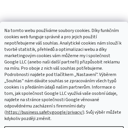
Na tomto webu používáme soubory cookies. Díky funkčním
cookies web funguje správně a pro jejich použití
nepotřebujeme váš souhlas. Analytické cookies nám slouží k
tvorbě statistik, přehledů a optimalizaci webu a díky
Sledovat na Instagramu
marketingovým cookies vám můžeme my i společnost
Google LLC (anebo naši další partneři) přizpůsobit reklamu
na míru. Pro oboje z nich váš souhlas potřebujeme.
Odebírat newsletter
Podrobnosti najdete pod tlačítkem „Nastavení". Výběrem
Vložte svůj e-mail a my vám budeme zasílat informace o nových
„Souhlas" nám dáváte souhlas se zpracováním všech typů
produktech na našem e-shopu.
cookies i s předáním údajů našim partnerům. Informace o
tom, jak společnost Google LLC využívá vaše osobní údaje,
E-mail
najdete na stránce společnosti Google věnované
odpovědnému zacházení s firemními daty
Vložením e-mailu souhlasíte s
podmínkami ochrany osobních údajů
(
https://business.safety.google/privacy/
). Svůj výběr můžete
kdykoliv později změnit.
PŘIHLÁSIT SE