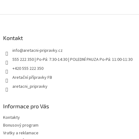
Z
á
p
a
Kontakt
t
info
@
aretacni-pripravky.cz
í
555 222 350 | Po-Pá: 7:30-14:30 | POLEDNÍ PAUZA Po-Pá: 11:00-11:30
+420 555 222 350
Aretační přípravky FB
aretacni_pripravky
Informace pro Vás
Kontakty
Bonusový program
Vratky a reklamace