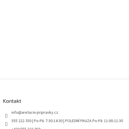
Z
á
p
a
Kontakt
t
info
@
aretacni-pripravky.cz
í
555 222 350 | Po-Pá: 7:30-14:30 | POLEDNÍ PAUZA Po-Pá: 11:00-11:30