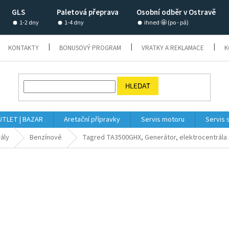
GLS
Paletová přeprava
Osobní odběr v Ostravě
1-2 dny
1-4 dny
ihned 🤩 (po - pá)
KONTAKTY
BONUSOVÝ PROGRAM
VRATKY A REKLAMACE
K
HLEDAT
TLET | BAZAR
Aretační přípravky
Servis motoru
Servis 
ály
Benzínové
Tagred TA3500GHX, Generátor, elektrocentrála 