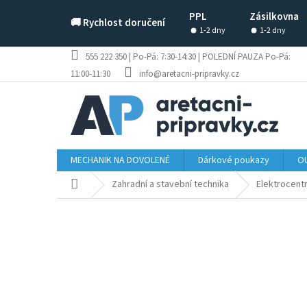
Přejít
PPL
Zásilkovna
na
🚚 Rychlost doručení
obsah
1-2 dny
1-2 dny
555 222 350 | Po-Pá: 7:30-14:30 | POLEDNÍ PAUZA Po-Pá:
11:00-11:30
info@aretacni-pripravky.cz
MECHANIK NA DOVOLENÉ
Dárkové poukazy
OU
Domů
Zahradní a stavební technika
Elektrocentr