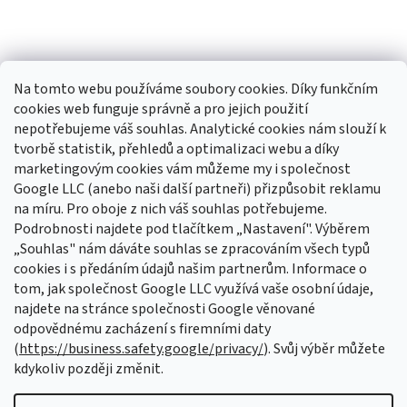
Na tomto webu používáme soubory cookies. Díky funkčním
cookies web funguje správně a pro jejich použití
nepotřebujeme váš souhlas. Analytické cookies nám slouží k
tvorbě statistik, přehledů a optimalizaci webu a díky
Sledovat na Instagramu
marketingovým cookies vám můžeme my i společnost
Google LLC (anebo naši další partneři) přizpůsobit reklamu
na míru. Pro oboje z nich váš souhlas potřebujeme.
Odebírat newsletter
Podrobnosti najdete pod tlačítkem „Nastavení". Výběrem
Vložte svůj e-mail a my vám budeme zasílat informace o nových
„Souhlas" nám dáváte souhlas se zpracováním všech typů
produktech na našem e-shopu.
cookies i s předáním údajů našim partnerům. Informace o
tom, jak společnost Google LLC využívá vaše osobní údaje,
E-mail
najdete na stránce společnosti Google věnované
odpovědnému zacházení s firemními daty
Vložením e-mailu souhlasíte s
podmínkami ochrany osobních údajů
(
https://business.safety.google/privacy/
). Svůj výběr můžete
kdykoliv později změnit.
PŘIHLÁSIT SE