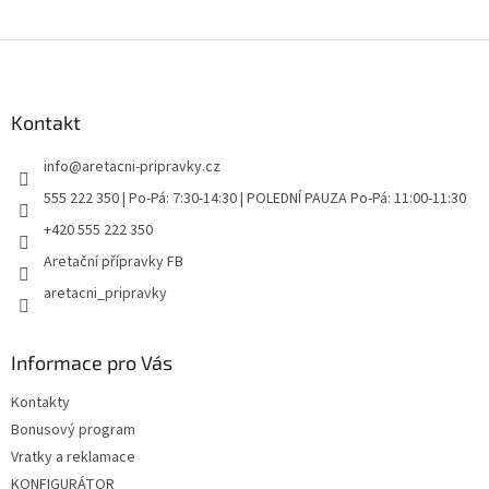
Z
á
p
a
Kontakt
t
info
@
aretacni-pripravky.cz
í
555 222 350 | Po-Pá: 7:30-14:30 | POLEDNÍ PAUZA Po-Pá: 11:00-11:30
+420 555 222 350
Aretační přípravky FB
aretacni_pripravky
Informace pro Vás
Kontakty
Bonusový program
Vratky a reklamace
KONFIGURÁTOR