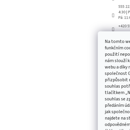
555 222
4:30 |
Pá: 11
+420 5
Aretač
Na tomto we
aretac
funkčním coo
použití nepo
nám slouží k
webu a díky
Odebírat
společnost G
přizpůsobit 
Vložte svůj
souhlas pot
produktech
tlačítkem „
souhlas se z
E-mail
předáním úd
jak společno
Vložením 
údajů
najdete na s
odpovědnému