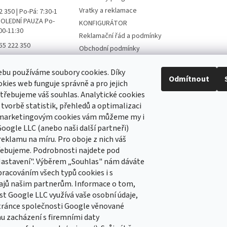
Vratky a reklamace
 350 | Po-Pá: 7:30-1
 POLEDNÍ PAUZA Po-
KONFIGURÁTOR
:00-11:30
Reklamační řád a podmínky
55 222 350
Obchodní podmínky
ní přípravky FB
Podmínky ochrany osobních
údajů
bu používáme soubory cookies. Díky
ni_pripravky
Odmítnout
kies web funguje správně a pro jejich
Hodnocení obchodu
třebujeme váš souhlas. Analytické cookies
 tvorbě statistik, přehledů a optimalizaci
 marketingovým cookies vám můžeme my i
 newsletter
oogle LLC (anebo naši další partneři)
reklamu na míru. Pro oboje z nich váš
 e-mail a my vám budeme zasílat informace o nových
řebujeme. Podrobnosti najdete pod
 na našem e-shopu.
Nastavení". Výběrem „Souhlas" nám dáváte
pracováním všech typů cookies i s
ajů našim partnerům. Informace o tom,
st Google LLC využívá vaše osobní údaje,
e-mailu souhlasíte s
podmínkami ochrany osobních
tránce společnosti Google věnované
 zacházení s firemními daty