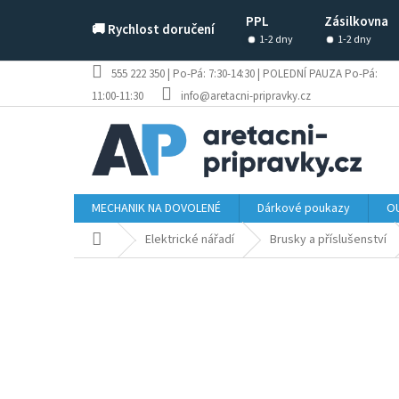
Přejít
PPL
Zásilkovna
na
🚚 Rychlost doručení
obsah
1-2 dny
1-2 dny
555 222 350 | Po-Pá: 7:30-14:30 | POLEDNÍ PAUZA Po-Pá:
11:00-11:30
info@aretacni-pripravky.cz
MECHANIK NA DOVOLENÉ
Dárkové poukazy
OU
Domů
Elektrické nářadí
Brusky a příslušenství