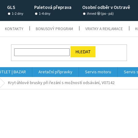
GLS
Paletová přeprava
Osobní odběr v Ostravě
1-2 dny
1-4 dny
ihned 🤩 (po - pá)
KONTAKTY
BONUSOVÝ PROGRAM
VRATKY A REKLAMACE
K
HLEDAT
TLET | BAZAR
Aretační přípravky
Servis motoru
Servis 
Kryt úhlové brusky při řezání s možností odsávání, V07142