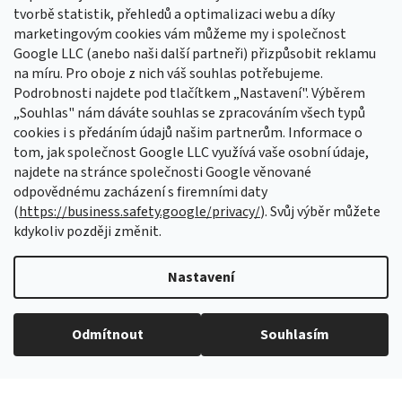
tvorbě statistik, přehledů a optimalizaci webu a díky
Sledovat na Instagramu
marketingovým cookies vám můžeme my i společnost
Google LLC (anebo naši další partneři) přizpůsobit reklamu
na míru. Pro oboje z nich váš souhlas potřebujeme.
Odebírat newsletter
Podrobnosti najdete pod tlačítkem „Nastavení". Výběrem
Vložte svůj e-mail a my vám budeme zasílat informace o nových
„Souhlas" nám dáváte souhlas se zpracováním všech typů
produktech na našem e-shopu.
cookies i s předáním údajů našim partnerům. Informace o
tom, jak společnost Google LLC využívá vaše osobní údaje,
E-mail
najdete na stránce společnosti Google věnované
odpovědnému zacházení s firemními daty
Vložením e-mailu souhlasíte s
podmínkami ochrany osobních údajů
(
https://business.safety.google/privacy/
). Svůj výběr můžete
kdykoliv později změnit.
PŘIHLÁSIT SE
Nastavení
Vytvořil Shoptet Premium
Odmítnout
Souhlasím
Copyright 2026
Aretační přípravky
. Všechna práva vyhrazena.