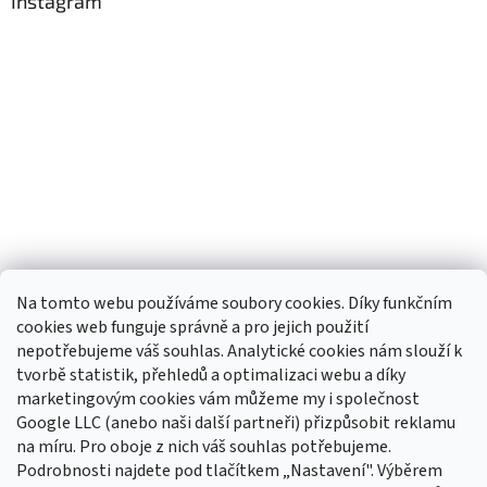
Instagram
Na tomto webu používáme soubory cookies. Díky funkčním
cookies web funguje správně a pro jejich použití
nepotřebujeme váš souhlas. Analytické cookies nám slouží k
tvorbě statistik, přehledů a optimalizaci webu a díky
Sledovat na Instagramu
marketingovým cookies vám můžeme my i společnost
Google LLC (anebo naši další partneři) přizpůsobit reklamu
na míru. Pro oboje z nich váš souhlas potřebujeme.
Odebírat newsletter
Podrobnosti najdete pod tlačítkem „Nastavení". Výběrem