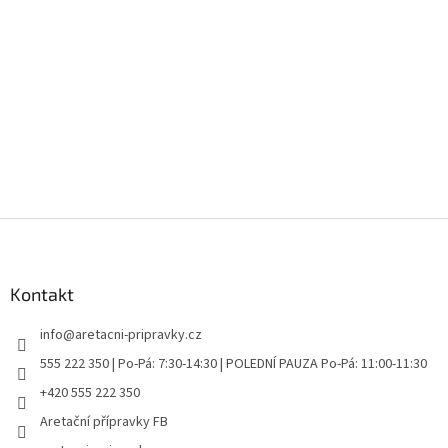
Z
á
p
a
Kontakt
t
info
@
aretacni-pripravky.cz
í
555 222 350 | Po-Pá: 7:30-14:30 | POLEDNÍ PAUZA Po-Pá: 11:00-11:30
+420 555 222 350
Aretační přípravky FB