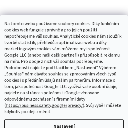
Na tomto webu používáme soubory cookies. Díky funkčním
cookies web funguje správně a pro jejich použití
nepotřebujeme váš souhlas. Analytické cookies nám slouží k
tvorbě statistik, přehledů a optimalizaci webu a díky
Sledovat na Instagramu
marketingovým cookies vám můžeme my i společnost
Google LLC (anebo naši další partneři) přizpůsobit reklamu
na míru. Pro oboje z nich váš souhlas potřebujeme.
Odebírat newsletter
Podrobnosti najdete pod tlačítkem „Nastavení". Výběrem
Vložte svůj e-mail a my vám budeme zasílat informace o nových
„Souhlas" nám dáváte souhlas se zpracováním všech typů
produktech na našem e-shopu.
cookies i s předáním údajů našim partnerům. Informace o
tom, jak společnost Google LLC využívá vaše osobní údaje,
E-mail
najdete na stránce společnosti Google věnované
odpovědnému zacházení s firemními daty
Vložením e-mailu souhlasíte s
podmínkami ochrany osobních údajů
(
https://business.safety.google/privacy/
). Svůj výběr můžete
kdykoliv později změnit.
PŘIHLÁSIT SE
Nastavení