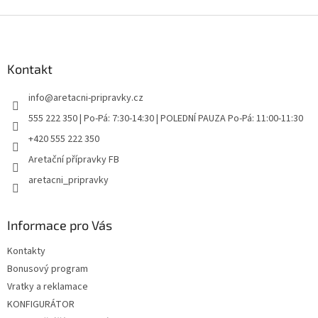
Z
á
p
a
Kontakt
t
info
@
aretacni-pripravky.cz
í
555 222 350 | Po-Pá: 7:30-14:30 | POLEDNÍ PAUZA Po-Pá: 11:00-11:30
+420 555 222 350
Aretační přípravky FB
aretacni_pripravky
Informace pro Vás
Kontakty
Bonusový program
Vratky a reklamace
KONFIGURÁTOR