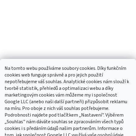
Na tomto webu používáme soubory cookies. Díky funkčním
cookies web funguje správně a pro jejich použití
nepotřebujeme váš souhlas. Analytické cookies nám slouží k
tvorbě statistik, přehledů a optimalizaci webu a díky
Sledovat na Instagramu
marketingovým cookies vám můžeme my i společnost
Google LLC (anebo naši další partneři) přizpůsobit reklamu
na míru. Pro oboje z nich váš souhlas potřebujeme.
Odebírat newsletter
Podrobnosti najdete pod tlačítkem „Nastavení". Výběrem
Vložte svůj e-mail a my vám budeme zasílat informace o nových
„Souhlas" nám dáváte souhlas se zpracováním všech typů
produktech na našem e-shopu.
cookies i s předáním údajů našim partnerům. Informace o
tom, jak společnost Google LLC využívá vaše osobní údaje,