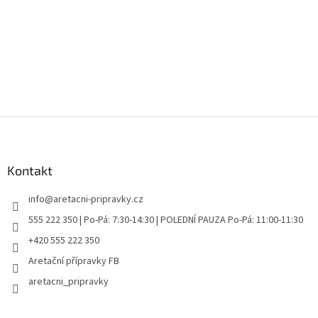
Z
á
p
a
Kontakt
t
info
@
aretacni-pripravky.cz
í
555 222 350 | Po-Pá: 7:30-14:30 | POLEDNÍ PAUZA Po-Pá: 11:00-11:30
+420 555 222 350
Aretační přípravky FB
aretacni_pripravky