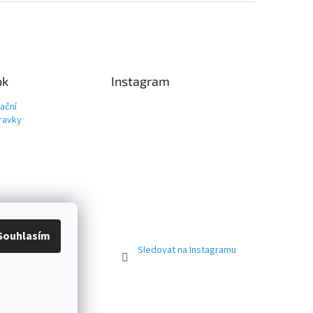
ok
Instagram
ační
ravky
Souhlasím
Sledovat na Instagramu