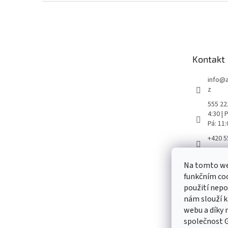
Z
á
p
a
t
Kontakt
í
info
@
z
555 222
4:30 |
Pá: 11
+420 5
Aretač
Na tomto we
aretac
funkčním coo
použití nepo
nám slouží k
webu a díky
Odebírat
společnost G