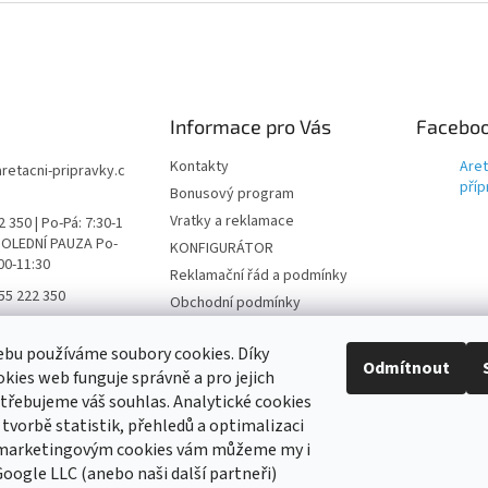
Informace pro Vás
Facebo
Kontakty
Aret
aretacni-pripravky.c
příp
Bonusový program
Vratky a reklamace
 350 | Po-Pá: 7:30-1
 POLEDNÍ PAUZA Po-
KONFIGURÁTOR
:00-11:30
Reklamační řád a podmínky
55 222 350
Obchodní podmínky
ní přípravky FB
Podmínky ochrany osobních
údajů
bu používáme soubory cookies. Díky
ni_pripravky
Odmítnout
kies web funguje správně a pro jejich
Hodnocení obchodu
třebujeme váš souhlas. Analytické cookies
 tvorbě statistik, přehledů a optimalizaci
 marketingovým cookies vám můžeme my i
 newsletter
oogle LLC (anebo naši další partneři)