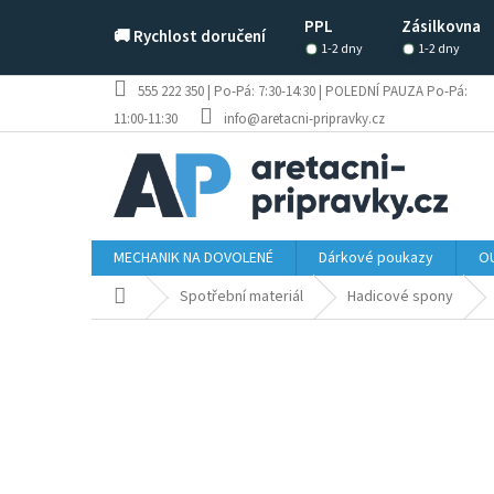
Přejít
PPL
Zásilkovna
na
🚚 Rychlost doručení
obsah
1-2 dny
1-2 dny
555 222 350 | Po-Pá: 7:30-14:30 | POLEDNÍ PAUZA Po-Pá:
11:00-11:30
info@aretacni-pripravky.cz
MECHANIK NA DOVOLENÉ
Dárkové poukazy
OU
Domů
Spotřební materiál
Hadicové spony