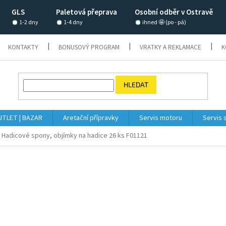
GLS
Paletová přeprava
Osobní odběr v Ostravě
1-2 dny
1-4 dny
ihned 🤩 (po - pá)
KONTAKTY
BONUSOVÝ PROGRAM
VRATKY A REKLAMACE
K
HLEDAT
TLET | BAZAR
Aretační přípravky
Servis motoru
Servis 
Hadicové spony, objímky na hadice 26 ks F01121