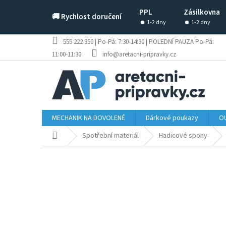
Přejít
PPL
Zásilkovna
na
🚚 Rychlost doručení
obsah
1-2 dny
1-2 dny
555 222 350 | Po-Pá: 7:30-14:30 | POLEDNÍ PAUZA Po-Pá:
11:00-11:30
info@aretacni-pripravky.cz
MECHANIK NA DOVOLENÉ
Dárkové poukazy
OU
Domů
Spotřební materiál
Hadicové spony