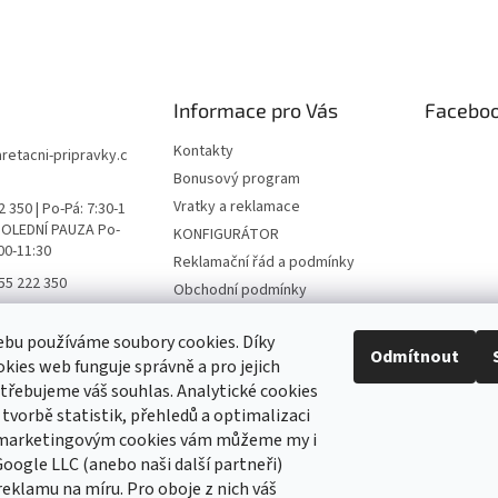
Informace pro Vás
Facebo
Kontakty
aretacni-pripravky.c
Bonusový program
Vratky a reklamace
 350 | Po-Pá: 7:30-1
 POLEDNÍ PAUZA Po-
KONFIGURÁTOR
:00-11:30
Reklamační řád a podmínky
55 222 350
Obchodní podmínky
ní přípravky FB
Podmínky ochrany osobních
údajů
bu používáme soubory cookies. Díky
ni_pripravky
Odmítnout
kies web funguje správně a pro jejich
Hodnocení obchodu
třebujeme váš souhlas. Analytické cookies
 tvorbě statistik, přehledů a optimalizaci
 marketingovým cookies vám můžeme my i
 newsletter
oogle LLC (anebo naši další partneři)
reklamu na míru. Pro oboje z nich váš
 e-mail a my vám budeme zasílat informace o nových