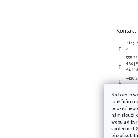
á
p
a
t
Kontakt
í
info
@
z
555 222
4:30 |
Pá: 11
+420 5
Aretač
Na tomto we
aretac
funkčním coo
použití nepo
nám slouží k
webu a díky
Odebírat
společnost G
přizpůsobit 
Vložte svůj