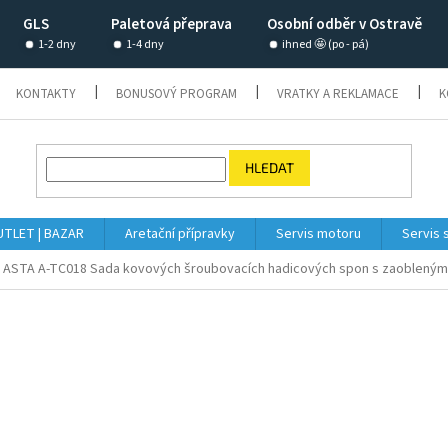
GLS
Paletová přeprava
Osobní odběr v Ostravě
1-2 dny
1-4 dny
ihned 🤩 (po - pá)
KONTAKTY
BONUSOVÝ PROGRAM
VRATKY A REKLAMACE
K
HLEDAT
TLET | BAZAR
Aretační přípravky
Servis motoru
Servis 
ASTA A-TC018 Sada kovových šroubovacích hadicových spon s zaoblenými tv