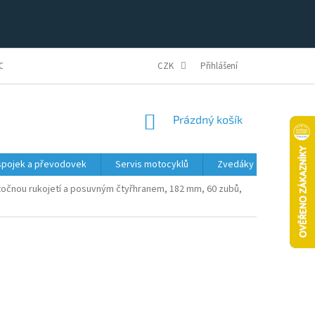
ONFIGURÁTOR
REKLAMAČNÍ ŘÁD A PODMÍNKY
CZK
Přihlášení
OBCHODNÍ PODMÍNK
NÁKUPNÍ
Prázdný košík
KOŠÍK
spojek a převodovek
Servis motocyklů
Zvedáky
Dílensk
točnou rukojetí a posuvným čtyřhranem, 182 mm, 60 zubů,