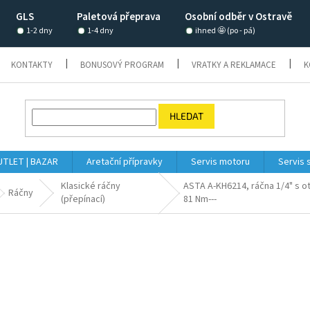
GLS
Paletová přeprava
Osobní odběr v Ostravě
1-2 dny
1-4 dny
ihned 🤩 (po - pá)
KONTAKTY
BONUSOVÝ PROGRAM
VRATKY A REKLAMACE
K
HLEDAT
TLET | BAZAR
Aretační přípravky
Servis motoru
Servis 
Klasické ráčny
ASTA A-KH6214, ráčna 1/4" s o
Ráčny
(přepínací)
81 Nm---