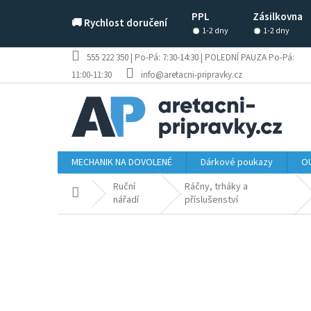
Přejít
PPL
Zásilkovna
na
🚚 Rychlost doručení
obsah
1-2 dny
1-2 dny
555 222 350 | Po-Pá: 7:30-14:30 | POLEDNÍ PAUZA Po-Pá:
11:00-11:30
info@aretacni-pripravky.cz
MECHANIK NA DOVOLENÉ
Dárkové poukazy
OU
Ruční
Ráčny, trháky a
Domů
nářadí
příslušenství