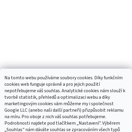
Na tomto webu používáme soubory cookies. Díky funkčním
cookies web funguje správně a pro jejich použití
nepotřebujeme váš souhlas. Analytické cookies nám slouží k
tvorbě statistik, přehledů a optimalizaci webu a díky
Sledovat na Instagramu
marketingovým cookies vám můžeme my i společnost
Google LLC (anebo naši další partneři) přizpůsobit reklamu
na míru. Pro oboje z nich váš souhlas potřebujeme.
Odebírat newsletter
Podrobnosti najdete pod tlačítkem „Nastavení". Výběrem
Vložte svůj e-mail a my vám budeme zasílat informace o nových
„Souhlas" nám dáváte souhlas se zpracováním všech typů