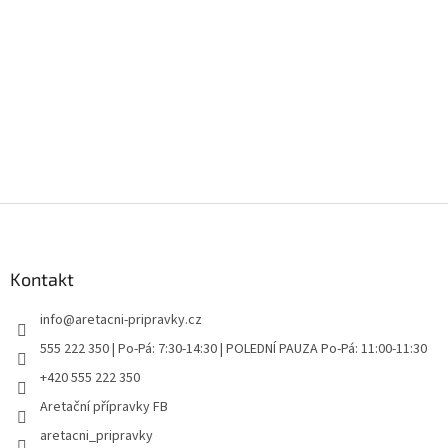
Z
á
p
a
Kontakt
t
info
@
aretacni-pripravky.cz
í
555 222 350 | Po-Pá: 7:30-14:30 | POLEDNÍ PAUZA Po-Pá: 11:00-11:30
+420 555 222 350
Aretační přípravky FB
aretacni_pripravky