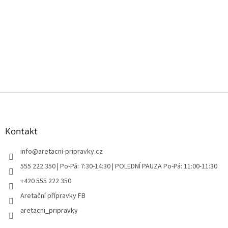
Z
á
p
a
Kontakt
t
info
@
aretacni-pripravky.cz
í
555 222 350 | Po-Pá: 7:30-14:30 | POLEDNÍ PAUZA Po-Pá: 11:00-11:30
+420 555 222 350
Aretační přípravky FB
aretacni_pripravky