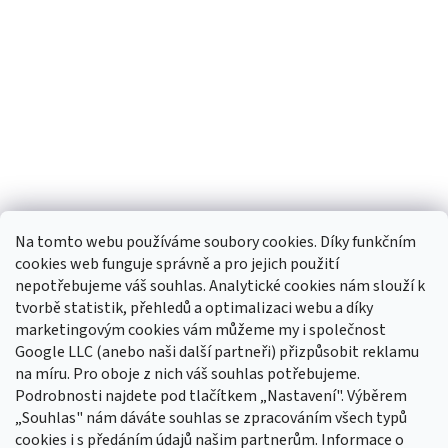
Na tomto webu používáme soubory cookies. Díky funkčním
cookies web funguje správně a pro jejich použití
nepotřebujeme váš souhlas. Analytické cookies nám slouží k
tvorbě statistik, přehledů a optimalizaci webu a díky
Sledovat na Instagramu
marketingovým cookies vám můžeme my i společnost
Google LLC (anebo naši další partneři) přizpůsobit reklamu
na míru. Pro oboje z nich váš souhlas potřebujeme.
Odebírat newsletter
Podrobnosti najdete pod tlačítkem „Nastavení". Výběrem
Vložte svůj e-mail a my vám budeme zasílat informace o nových
„Souhlas" nám dáváte souhlas se zpracováním všech typů
produktech na našem e-shopu.
cookies i s předáním údajů našim partnerům. Informace o