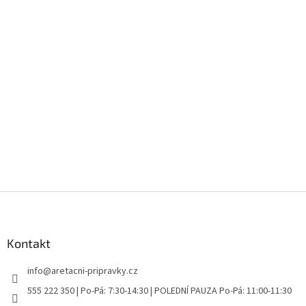
Z
á
p
a
Kontakt
t
info
@
aretacni-pripravky.cz
í
555 222 350 | Po-Pá: 7:30-14:30 | POLEDNÍ PAUZA Po-Pá: 11:00-11:30