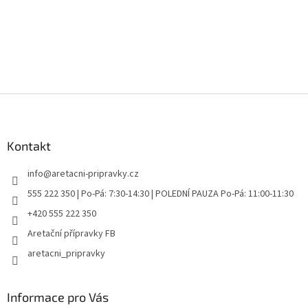
Z
á
p
a
Kontakt
t
info
@
aretacni-pripravky.cz
í
555 222 350 | Po-Pá: 7:30-14:30 | POLEDNÍ PAUZA Po-Pá: 11:00-11:30
+420 555 222 350
Aretační přípravky FB
aretacni_pripravky
Informace pro Vás