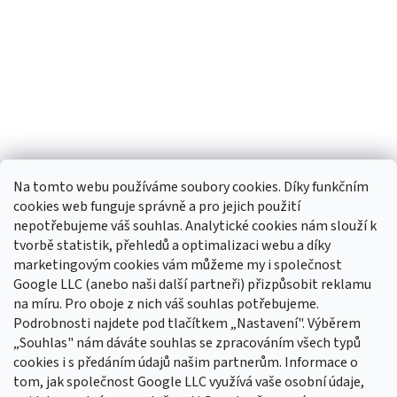
Na tomto webu používáme soubory cookies. Díky funkčním
cookies web funguje správně a pro jejich použití
nepotřebujeme váš souhlas. Analytické cookies nám slouží k
tvorbě statistik, přehledů a optimalizaci webu a díky
Sledovat na Instagramu
marketingovým cookies vám můžeme my i společnost
Google LLC (anebo naši další partneři) přizpůsobit reklamu
na míru. Pro oboje z nich váš souhlas potřebujeme.
Odebírat newsletter
Podrobnosti najdete pod tlačítkem „Nastavení". Výběrem
Vložte svůj e-mail a my vám budeme zasílat informace o nových
„Souhlas" nám dáváte souhlas se zpracováním všech typů
produktech na našem e-shopu.
cookies i s předáním údajů našim partnerům. Informace o
tom, jak společnost Google LLC využívá vaše osobní údaje,
E-mail