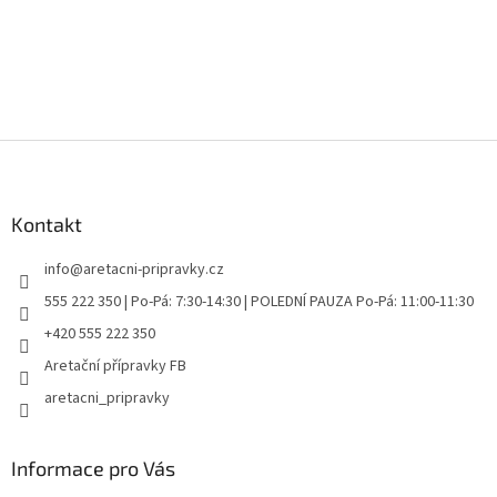
Z
á
p
a
Kontakt
t
info
@
aretacni-pripravky.cz
í
555 222 350 | Po-Pá: 7:30-14:30 | POLEDNÍ PAUZA Po-Pá: 11:00-11:30
+420 555 222 350
Aretační přípravky FB
aretacni_pripravky
Informace pro Vás