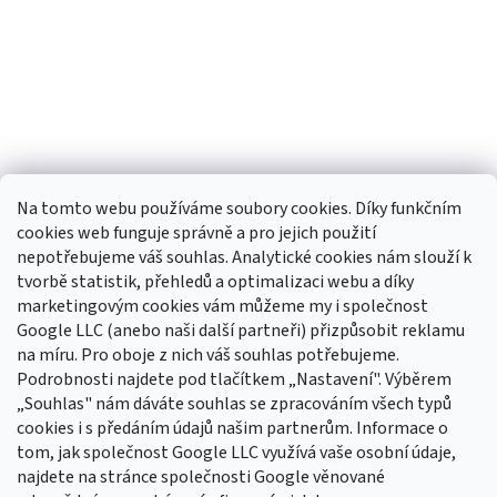
Na tomto webu používáme soubory cookies. Díky funkčním
cookies web funguje správně a pro jejich použití
nepotřebujeme váš souhlas. Analytické cookies nám slouží k
tvorbě statistik, přehledů a optimalizaci webu a díky
Sledovat na Instagramu
marketingovým cookies vám můžeme my i společnost
Google LLC (anebo naši další partneři) přizpůsobit reklamu
na míru. Pro oboje z nich váš souhlas potřebujeme.
Odebírat newsletter
Podrobnosti najdete pod tlačítkem „Nastavení". Výběrem
Vložte svůj e-mail a my vám budeme zasílat informace o nových
„Souhlas" nám dáváte souhlas se zpracováním všech typů
produktech na našem e-shopu.
cookies i s předáním údajů našim partnerům. Informace o
tom, jak společnost Google LLC využívá vaše osobní údaje,
E-mail
najdete na stránce společnosti Google věnované