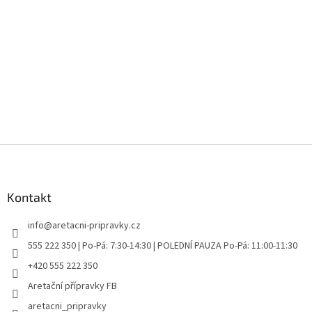
Z
á
p
a
Kontakt
t
info
@
aretacni-pripravky.cz
í
555 222 350 | Po-Pá: 7:30-14:30 | POLEDNÍ PAUZA Po-Pá: 11:00-11:30
+420 555 222 350
Aretační přípravky FB
aretacni_pripravky