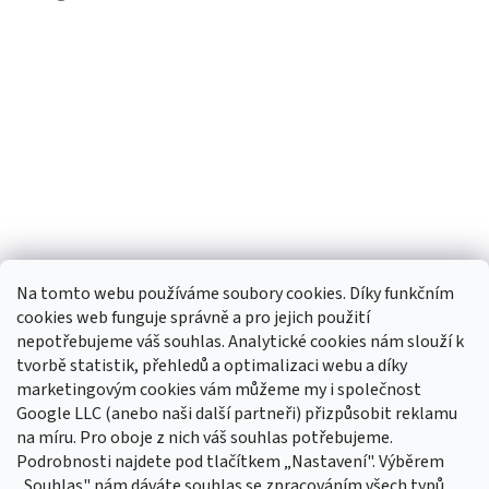
Na tomto webu používáme soubory cookies. Díky funkčním
cookies web funguje správně a pro jejich použití
nepotřebujeme váš souhlas. Analytické cookies nám slouží k
tvorbě statistik, přehledů a optimalizaci webu a díky
Sledovat na Instagramu
marketingovým cookies vám můžeme my i společnost
Google LLC (anebo naši další partneři) přizpůsobit reklamu
na míru. Pro oboje z nich váš souhlas potřebujeme.
Odebírat newsletter
Podrobnosti najdete pod tlačítkem „Nastavení". Výběrem
Vložte svůj e-mail a my vám budeme zasílat informace o nových
„Souhlas" nám dáváte souhlas se zpracováním všech typů