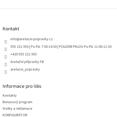
Z
á
p
a
Kontakt
t
info
@
aretacni-pripravky.cz
í
555 222 350 | Po-Pá: 7:30-14:30 | POLEDNÍ PAUZA Po-Pá: 11:00-11:30
+420 555 222 350
Aretační přípravky FB
aretacni_pripravky
Informace pro Vás
Kontakty
Bonusový program
Vratky a reklamace
KONFIGURÁTOR