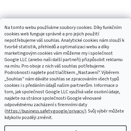
Na tomto webu používáme soubory cookies. Díky funkčním
cookies web funguje správně a pro jejich použití
nepotřebujeme váš souhlas. Analytické cookies nám slouží k
tvorbě statistik, přehledů a optimalizaci webu a díky
Sledovat na Instagramu
marketingovým cookies vám můžeme my i společnost
Google LLC (anebo naši další partneři) přizpůsobit reklamu
na míru. Pro oboje z nich váš souhlas potřebujeme.
Odebírat newsletter
Podrobnosti najdete pod tlačítkem „Nastavení". Výběrem
Vložte svůj e-mail a my vám budeme zasílat informace o nových
„Souhlas" nám dáváte souhlas se zpracováním všech typů
produktech na našem e-shopu.
cookies i s předáním údajů našim partnerům. Informace o
tom, jak společnost Google LLC využívá vaše osobní údaje,
E-mail
najdete na stránce společnosti Google věnované
odpovědnému zacházení s firemními daty
Vložením e-mailu souhlasíte s
podmínkami ochrany osobních údajů
(
https://business.safety.google/privacy/
). Svůj výběr můžete
kdykoliv později změnit.
PŘIHLÁSIT SE