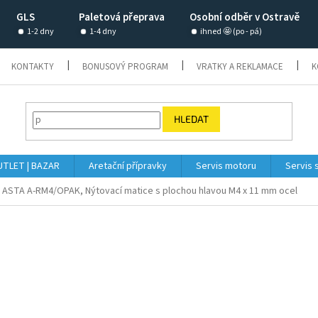
GLS
Paletová přeprava
Osobní odběr v Ostravě
1-2 dny
1-4 dny
ihned 🤩 (po - pá)
KONTAKTY
BONUSOVÝ PROGRAM
VRATKY A REKLAMACE
K
HLEDAT
TLET | BAZAR
Aretační přípravky
Servis motoru
Servis 
ASTA A-RM4/OPAK, Nýtovací matice s plochou hlavou M4 x 11 mm ocel