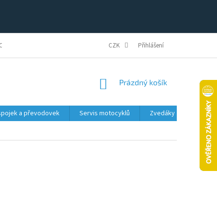
ONFIGURÁTOR
REKLAMAČNÍ ŘÁD A PODMÍNKY
CZK
Přihlášení
OBCHODNÍ PODMÍNK
NÁKUPNÍ
Prázdný košík
KOŠÍK
spojek a převodovek
Servis motocyklů
Zvedáky
Dílensk