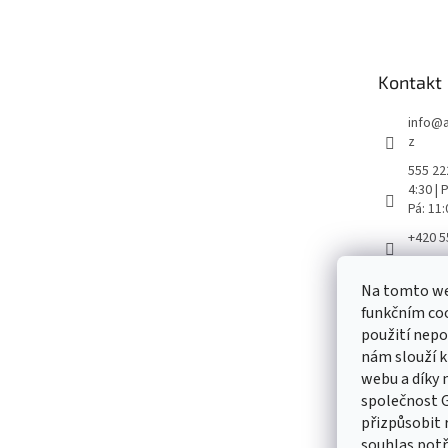
á
p
a
t
Kontakt
í
info
@
z
555 222
4:30 |
Pá: 11
+420 5
Aretač
Na tomto we
aretac
funkčním coo
použití nepo
nám slouží k
webu a díky
Odebírat
společnost G
přizpůsobit 
Vložte svůj
souhlas pot
produktech