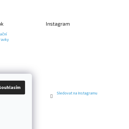
ok
Instagram
ační
ravky
Souhlasím
Sledovat na Instagramu