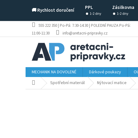
Přejít
PPL
Zásilkovna
na
🚚 Rychlost doručení
obsah
1-2 dny
1-2 dny
555 222 350 | Po-Pá: 7:30-14:30 | POLEDNÍ PAUZA Po-Pá:
11:00-11:30
info@aretacni-pripravky.cz
MECHANIK NA DOVOLENÉ
Dárkové poukazy
OU
Domů
Spotřební materiál
Nýtovací matice