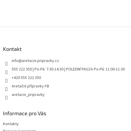
Z
á
p
a
Kontakt
t
info
@
aretacni-pripravky.cz
í
555 222 350 | Po-Pá: 7:30-14:30 | POLEDNÍ PAUZA Po-Pá: 11:00-11:30
+420 555 222 350
Aretační přípravky FB
aretacni_pripravky
Informace pro Vás
Kontakty