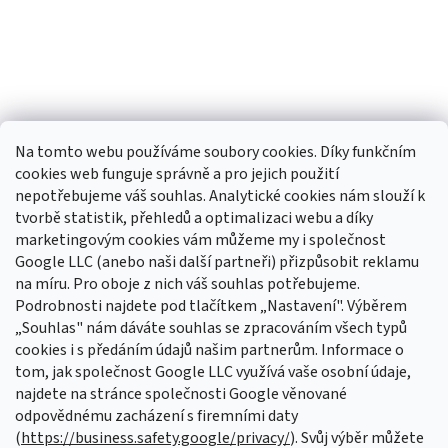
Na tomto webu používáme soubory cookies. Díky funkčním
cookies web funguje správně a pro jejich použití
nepotřebujeme váš souhlas. Analytické cookies nám slouží k
tvorbě statistik, přehledů a optimalizaci webu a díky
Sledovat na Instagramu
marketingovým cookies vám můžeme my i společnost
Google LLC (anebo naši další partneři) přizpůsobit reklamu
na míru. Pro oboje z nich váš souhlas potřebujeme.
Odebírat newsletter
Podrobnosti najdete pod tlačítkem „Nastavení". Výběrem
Vložte svůj e-mail a my vám budeme zasílat informace o nových
„Souhlas" nám dáváte souhlas se zpracováním všech typů
produktech na našem e-shopu.
cookies i s předáním údajů našim partnerům. Informace o
tom, jak společnost Google LLC využívá vaše osobní údaje,
E-mail
najdete na stránce společnosti Google věnované
odpovědnému zacházení s firemními daty
Vložením e-mailu souhlasíte s
podmínkami ochrany osobních údajů
(
https://business.safety.google/privacy/
). Svůj výběr můžete