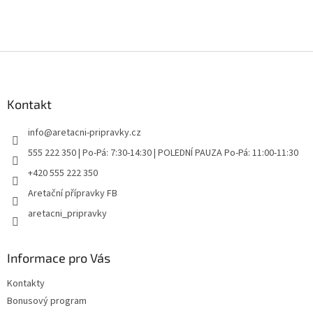
Z
á
p
a
Kontakt
t
info
@
aretacni-pripravky.cz
í
555 222 350 | Po-Pá: 7:30-14:30 | POLEDNÍ PAUZA Po-Pá: 11:00-11:30
+420 555 222 350
Aretační přípravky FB
aretacni_pripravky
Informace pro Vás
Kontakty
Bonusový program