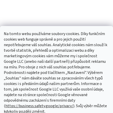
Na tomto webu používáme soubory cookies. Díky funkčním
cookies web funguje správně a pro jejich použití
nepotřebujeme váš souhlas. Analytické cookies nám slouží k
tvorbě statistik, přehledů a optimalizaci webu a díky
Sledovat na Instagramu
marketingovým cookies vám můžeme my i společnost
Google LLC (anebo naši další partneři) přizpůsobit reklamu
na míru. Pro oboje z nich váš souhlas potřebujeme.
Odebírat newsletter
Podrobnosti najdete pod tlačítkem „Nastavení". Výběrem
Vložte svůj e-mail a my vám budeme zasílat informace o nových
„Souhlas" nám dáváte souhlas se zpracováním všech typů
produktech na našem e-shopu.
cookies i s předáním údajů našim partnerům. Informace o
tom, jak společnost Google LLC využívá vaše osobní údaje,
E-mail
najdete na stránce společnosti Google věnované
odpovědnému zacházení s firemními daty
Vložením e-mailu souhlasíte s
podmínkami ochrany osobních údajů
(
https://business.safety.google/privacy/
). Svůj výběr můžete
kdykoliv později změnit.