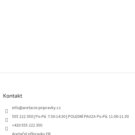
Z
á
p
a
Kontakt
t
info
@
aretacni-pripravky.cz
í
555 222 350 | Po-Pá: 7:30-14:30 | POLEDNÍ PAUZA Po-Pá: 11:00-11:30
+420 555 222 350
Aretační přípravky FB