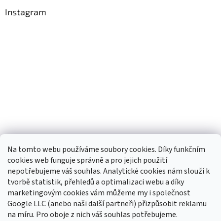
Instagram
Na tomto webu používáme soubory cookies. Díky funkčním
cookies web funguje správně a pro jejich použití
nepotřebujeme váš souhlas. Analytické cookies nám slouží k
tvorbě statistik, přehledů a optimalizaci webu a díky
Sledovat na Instagramu
marketingovým cookies vám můžeme my i společnost
Google LLC (anebo naši další partneři) přizpůsobit reklamu
na míru. Pro oboje z nich váš souhlas potřebujeme.
Odebírat newsletter