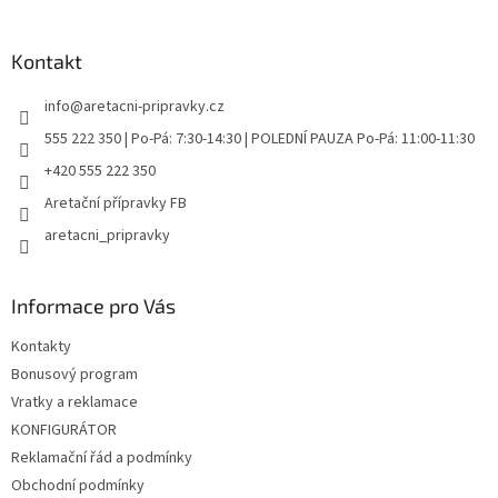
á
p
a
Kontakt
t
info
@
aretacni-pripravky.cz
í
555 222 350 | Po-Pá: 7:30-14:30 | POLEDNÍ PAUZA Po-Pá: 11:00-11:30
+420 555 222 350
Aretační přípravky FB
aretacni_pripravky
Informace pro Vás
Kontakty
Bonusový program
Vratky a reklamace
KONFIGURÁTOR
Reklamační řád a podmínky
Obchodní podmínky