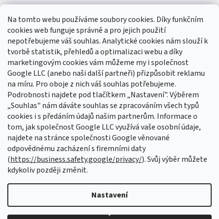
Na tomto webu používáme soubory cookies. Díky funkčním
cookies web funguje správně a pro jejich použití
nepotřebujeme váš souhlas. Analytické cookies nám slouží k
tvorbě statistik, přehledů a optimalizaci webu a díky
Sledovat na Instagramu
marketingovým cookies vám můžeme my i společnost
Google LLC (anebo naši další partneři) přizpůsobit reklamu
na míru. Pro oboje z nich váš souhlas potřebujeme.
Odebírat newsletter
Podrobnosti najdete pod tlačítkem „Nastavení". Výběrem
Vložte svůj e-mail a my vám budeme zasílat informace o nových
„Souhlas" nám dáváte souhlas se zpracováním všech typů
produktech na našem e-shopu.
cookies i s předáním údajů našim partnerům. Informace o
tom, jak společnost Google LLC využívá vaše osobní údaje,
E-mail
najdete na stránce společnosti Google věnované
odpovědnému zacházení s firemními daty
Vložením e-mailu souhlasíte s
podmínkami ochrany osobních údajů
(
https://business.safety.google/privacy/
). Svůj výběr můžete
kdykoliv později změnit.
PŘIHLÁSIT SE
Nastavení