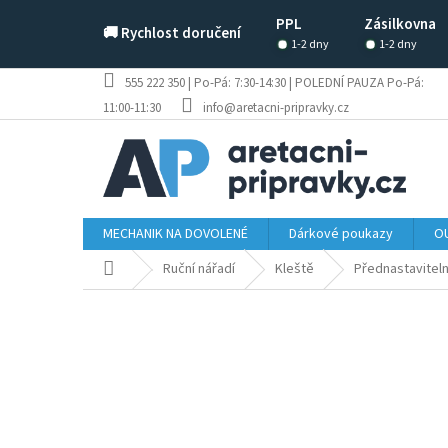
Přejít
PPL
Zásilkovna
na
🚚 Rychlost doručení
obsah
1-2 dny
1-2 dny
555 222 350 | Po-Pá: 7:30-14:30 | POLEDNÍ PAUZA Po-Pá:
11:00-11:30
info@aretacni-pripravky.cz
MECHANIK NA DOVOLENÉ
Dárkové poukazy
OU
Domů
Ruční nářadí
Kleště
Přednastaviteln