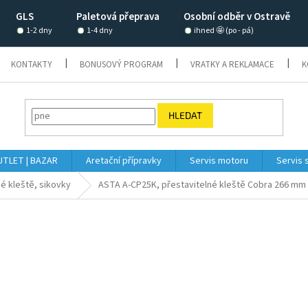
GLS
Paletová přeprava
Osobní odběr v Ostravě
1-2 dny
1-4 dny
ihned 🤩 (po - pá)
KONTAKTY
BONUSOVÝ PROGRAM
VRATKY A REKLAMACE
K
HLEDAT
TLET | BAZAR
Aretační přípravky
Servis motoru
Servis 
é kleště, sikovky
ASTA A-CP25K, přestavitelné kleště Cobra 266 mm 