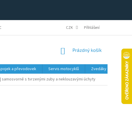
ONFIGURÁTOR
REKLAMAČNÍ ŘÁD A PODMÍNKY
CZK
Přihlášení
OBCHODNÍ PODMÍNK
NÁKUPNÍ
Prázdný košík
KOŠÍK
spojek a převodovek
Servis motocyklů
Zvedáky
Dílensk
| samosvorné s tvrzenými zuby a neklouzavými úchyty