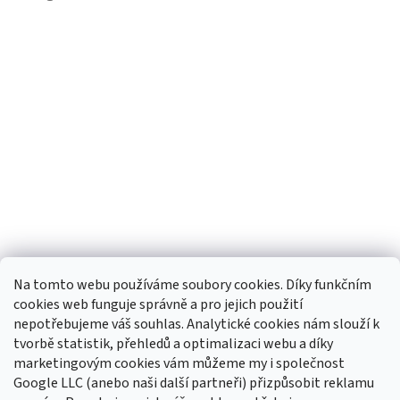
Na tomto webu používáme soubory cookies. Díky funkčním
cookies web funguje správně a pro jejich použití
Sledovat na Instagramu
nepotřebujeme váš souhlas. Analytické cookies nám slouží k
tvorbě statistik, přehledů a optimalizaci webu a díky
Odebírat newsletter
marketingovým cookies vám můžeme my i společnost
Google LLC (anebo naši další partneři) přizpůsobit reklamu
Vložte svůj e-mail a my vám budeme zasílat informace o nových