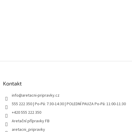
Z
á
p
a
Kontakt
t
info
@
aretacni-pripravky.cz
í
555 222 350 | Po-Pá: 7:30-14:30 | POLEDNÍ PAUZA Po-Pá: 11:00-11:30
+420 555 222 350
Aretační přípravky FB
aretacni_pripravky