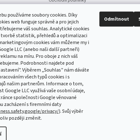
Obchodní podmínky
ní přípravky FB
Podmínky ochrany osobních
údajů
bu používáme soubory cookies. Díky
ni_pripravky
Odmítnout
kies web funguje správně a pro jejich
Hodnocení obchodu
třebujeme váš souhlas. Analytické cookies
 tvorbě statistik, přehledů a optimalizaci
 marketingovým cookies vám můžeme my i
 newsletter
oogle LLC (anebo naši další partneři)
reklamu na míru. Pro oboje z nich váš
 e-mail a my vám budeme zasílat informace o nových
řebujeme. Podrobnosti najdete pod
 na našem e-shopu.
Nastavení". Výběrem „Souhlas" nám dáváte
pracováním všech typů cookies i s
ajů našim partnerům. Informace o tom,
st Google LLC využívá vaše osobní údaje,
e-mailu souhlasíte s
podmínkami ochrany osobních
tránce společnosti Google věnované
 zacházení s firemními daty
iness.safety.google/privacy/
). Svůj výběr
ÁSIT SE
liv později změnit.
í
azena.