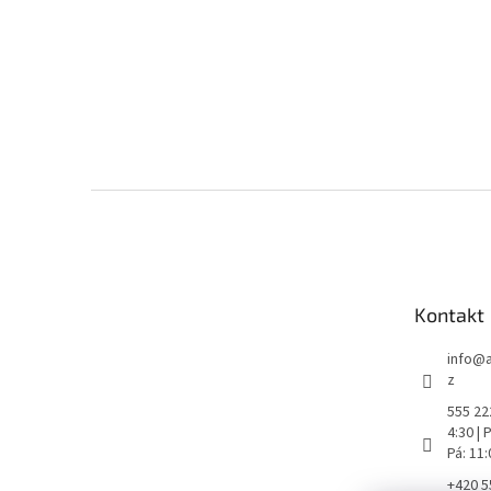
Z
á
p
a
t
Kontakt
í
info
@
z
555 222
4:30 |
Pá: 11
+420 5