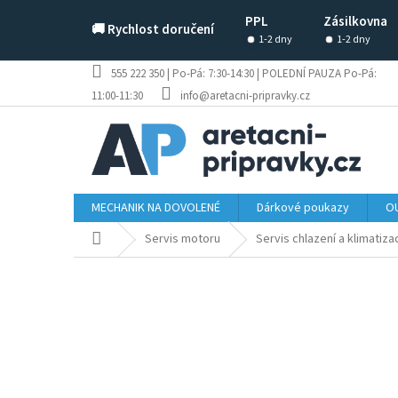
Přejít
PPL
Zásilkovna
na
🚚 Rychlost doručení
obsah
1-2 dny
1-2 dny
555 222 350 | Po-Pá: 7:30-14:30 | POLEDNÍ PAUZA Po-Pá:
11:00-11:30
info@aretacni-pripravky.cz
MECHANIK NA DOVOLENÉ
Dárkové poukazy
OU
Domů
Servis motoru
Servis chlazení a klimatiza