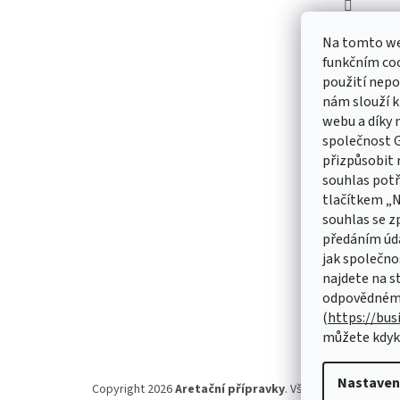
Aretač
Na tomto we
aretac
funkčním coo
použití nepo
nám slouží k
webu a díky
Odebírat
společnost G
přizpůsobit 
Vložte svůj
souhlas pot
produktech
tlačítkem „
souhlas se z
E-mail
předáním úd
jak společno
Vložením 
údajů
najdete na s
odpovědnému
(
https://bus
PŘIHL
můžete kdyko
Nastaven
Copyright 2026
Aretační přípravky
. Všechna práva vyhr