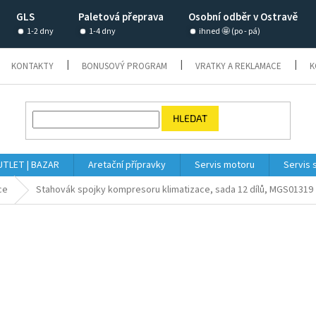
GLS
Paletová přeprava
Osobní odběr v Ostravě
1-2 dny
1-4 dny
ihned 🤩 (po - pá)
KONTAKTY
BONUSOVÝ PROGRAM
VRATKY A REKLAMACE
K
HLEDAT
TLET | BAZAR
Aretační přípravky
Servis motoru
Servis 
ce
Stahovák spojky kompresoru klimatizace, sada 12 dílů, MGS01319