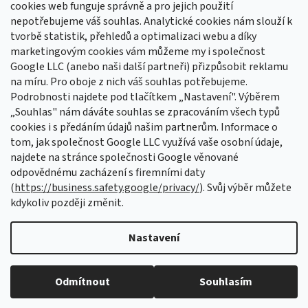
cookies web funguje správně a pro jejich použití
nepotřebujeme váš souhlas. Analytické cookies nám slouží k
tvorbě statistik, přehledů a optimalizaci webu a díky
Sledovat na Instagramu
marketingovým cookies vám můžeme my i společnost
Google LLC (anebo naši další partneři) přizpůsobit reklamu
na míru. Pro oboje z nich váš souhlas potřebujeme.
Odebírat newsletter
Podrobnosti najdete pod tlačítkem „Nastavení". Výběrem
Vložte svůj e-mail a my vám budeme zasílat informace o nových
„Souhlas" nám dáváte souhlas se zpracováním všech typů
produktech na našem e-shopu.
cookies i s předáním údajů našim partnerům. Informace o
tom, jak společnost Google LLC využívá vaše osobní údaje,
E-mail
najdete na stránce společnosti Google věnované
odpovědnému zacházení s firemními daty
Vložením e-mailu souhlasíte s
podmínkami ochrany osobních údajů
(
https://business.safety.google/privacy/
). Svůj výběr můžete
kdykoliv později změnit.
PŘIHLÁSIT SE
Nastavení
Vytvořil Shoptet Premium
Odmítnout
Souhlasím