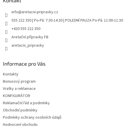
a
Kontakt
t
info
@
aretacni-pripravky.cz
í
555 222 350 | Po-Pá: 7:30-14:30 | POLEDNÍ PAUZA Po-Pá: 11:00-11:30
+420 555 222 350
Aretační přípravky FB
aretacni_pripravky
Informace pro Vás
Kontakty
Bonusový program
Vratky a reklamace
KONFIGURÁTOR
Reklamační řád a podmínky
Obchodní podmínky
Podmínky ochrany osobních údajů
Hodnocení obchodu