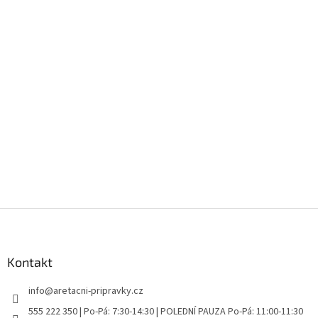
Z
á
p
a
Kontakt
t
info
@
aretacni-pripravky.cz
í
555 222 350 | Po-Pá: 7:30-14:30 | POLEDNÍ PAUZA Po-Pá: 11:00-11:30