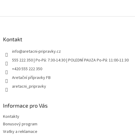
Z
á
p
a
Kontakt
t
info
@
aretacni-pripravky.cz
í
555 222 350 | Po-Pá: 7:30-14:30 | POLEDNÍ PAUZA Po-Pá: 11:00-11:30
+420 555 222 350
Aretační přípravky FB
aretacni_pripravky
Informace pro Vás
Kontakty
Bonusový program
Vratky a reklamace