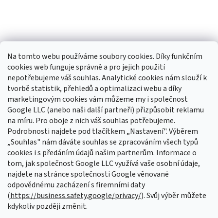
Na tomto webu používáme soubory cookies. Díky funkčním
cookies web funguje správně a pro jejich použití
nepotřebujeme váš souhlas. Analytické cookies nám slouží k
tvorbě statistik, přehledů a optimalizaci webu a díky
Sledovat na Instagramu
marketingovým cookies vám můžeme my i společnost
Google LLC (anebo naši další partneři) přizpůsobit reklamu
na míru. Pro oboje z nich váš souhlas potřebujeme.
Odebírat newsletter
Podrobnosti najdete pod tlačítkem „Nastavení". Výběrem
Vložte svůj e-mail a my vám budeme zasílat informace o nových
„Souhlas" nám dáváte souhlas se zpracováním všech typů
produktech na našem e-shopu.
cookies i s předáním údajů našim partnerům. Informace o
tom, jak společnost Google LLC využívá vaše osobní údaje,
E-mail
najdete na stránce společnosti Google věnované
odpovědnému zacházení s firemními daty
Vložením e-mailu souhlasíte s
podmínkami ochrany osobních údajů
(
https://business.safety.google/privacy/
). Svůj výběr můžete
kdykoliv později změnit.
PŘIHLÁSIT SE